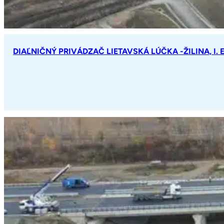
DIAĽNIČNÝ PRIVÁDZAČ LIETAVSKÁ LÚČKA -ŽILINA, I. 