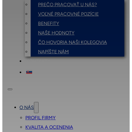
PREČO PRACOVAŤ U NÁS?
VOĽNÉ PRACOVNÉ POZÍCIE
BENEFITY
NAŠE HODNOTY
ČO HOVORIA NAŠI KOLEGOVIA
NAPÍŠTE NÁM
KONTAKTY
O NÁS
PROFIL FIRMY
KVALITA A OCENENIA