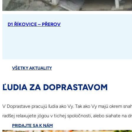
D1 ŘÍKOVICE – PŘEROV
VŠETKY AKTUALITY
ĽUDIA ZA DOPRASTAVOM
V Doprastave pracujú ľudia ako Vy. Tak ako Vy majú okrem snahy
radšej relaxujete jógou v tichej spoločnosti, alebo siahate na dn
PRIDAJTE SA K NÁM