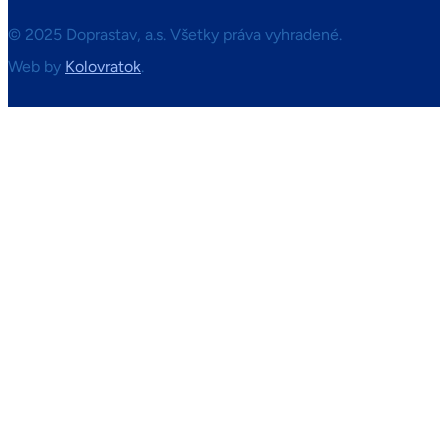
© 2025 Doprastav, a.s. Všetky práva vyhradené.
Web by
Kolovratok
.