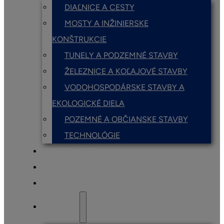
DIAĽNICE A CESTY
MOSTY A INŽINIERSKE
KONŠTRUKCIE
TUNELY A PODZEMNÉ STAVBY
ŽELEZNICE A KOĽAJOVÉ STAVBY
VODOHOSPODÁRSKE STAVBY A
EKOLOGICKÉ DIELA
POZEMNÉ A OBČIANSKE STAVBY
TECHNOLÓGIE
REFERENCIE
AKTUALITY
SPOLUPRÁCA
KARIÉRA