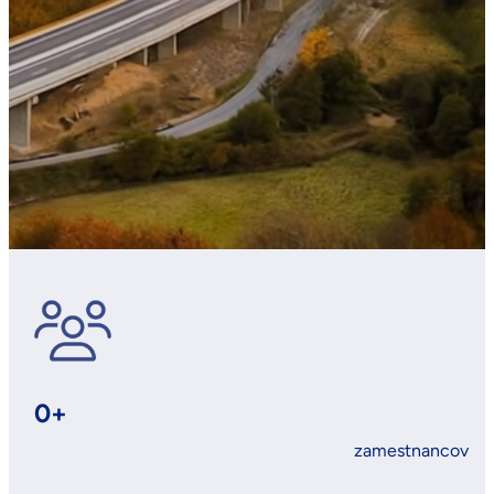
0
+
zamestnancov